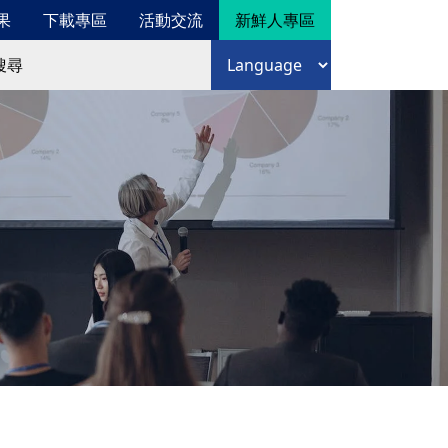
果
下載專區
活動交流
新鮮人專區
尋
語言選擇
尋表單