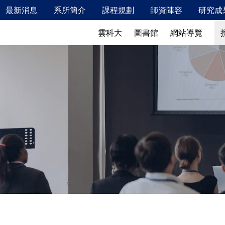
最新消息
系所簡介
課程規劃
師資陣容
研究成
新鮮人專區
最新消息
系所簡介
搜
搜
雲科大
圖書館
網站導覽
115年2月校內安全衛生教育訓練相關資訊
發展特色
校友成就
發展願景、教育目標及學生核心能力
教學特色
實驗室概況
儀器設備
產業鏈結
國際交流