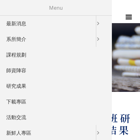
移至主內容
Menu
最新消息
115年
發展特色
校友成就
系所簡介
發展願景
教學特色
NEWS
課程規劃
實驗室概
儀器設備
最新消息
師資陣容
產業鏈結
研究成果
國際交流
您在這裡
首頁
下載專區
114-1 材料所碩士班研
活動交流
究生論文計畫提報結果
新鮮人專區