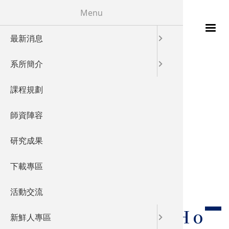
移至主內容
Menu
最新消息
115年
發展特色
校友成就
您在這裡
首頁
系所簡介
發展願景
教學特色
課程規劃
實驗室概
儀器設備
師資陣容
產業鏈結
研究成果
國際交流
下載專區
活動交流
Te-Ho Wu
Te-Ho
新鮮人專區