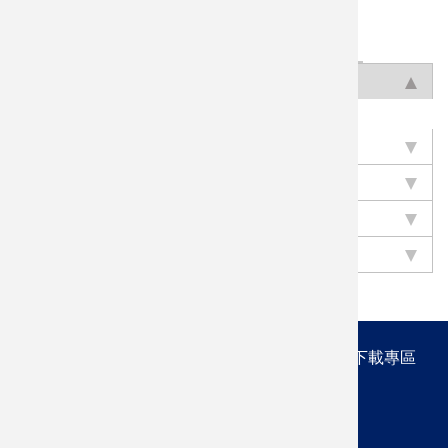
研討會
技術報
專書及
其他論
刊論文
論文
告
專書論
著
文
學術期刊論文
研討會論文
技術報告
專書及專書論文
其他論著
最新消息
系所簡介
課程規劃
師資陣容
研究成果
下載專區
活動交流
新鮮人專區