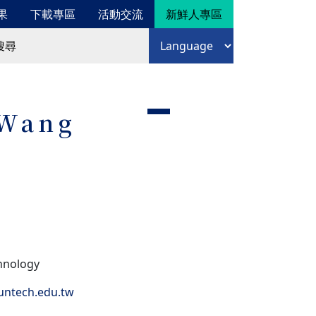
果
下載專區
活動交流
新鮮人專區
尋
語言選擇
尋表單
 Wang
hnology
untech.edu.tw