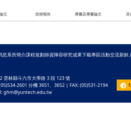
論文
技術報告
專書及專書論文
其
消息
系所簡介
課程規劃
師資陣容
研究成果
下載專區
活動交流
新鮮
02 雲林縣斗六市大學路 3 段 123 號
 (05)534-2601 分機 3651、3652 | FAX: (05)531-2194
l:
ghm@yuntech.edu.tw