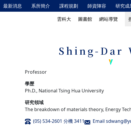
最新消息
系所簡介
課程規劃
師資陣容
研究成
新鮮人專區
最新消息
系所簡介
搜
搜
雲科大
圖書館
網站導覽
115年2月校內安全衛生教育訓練相關資訊
發展特色
校友成就
發展願景、教育目標及學生核心能力
教學特色
Shing-Dar
實驗室概況
儀器設備
產業鏈結
Professor
國際交流
學歷
Ph.D., National Tsing Hua University
研究領域
The breakdown of materials theory, Energy Tec
(05) 534-2601 分機 3411
Email sdwang@y