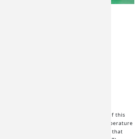
語言
English (英文)
儀器廠牌
Quantum Design
購買日期
2010
放置位置
人科二館DS221
所屬實驗室
Taiwan SPIN Research Center
功能說明
A novel approach is used in the design of this
cryogenic system, which features a temperature
control system and gas flow technology that