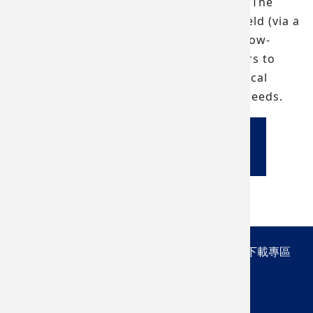
eliminates the need for liquid cryogens. The
main unit provides a strong magnetic field (via a
superconducting magnet) and an ultra-low-
temperature environment, allowing users to
perform measurements of various physical
properties according to their research needs.
返回所屬實驗室
繁體中文
最新消息
系所簡介
課程規劃
師資陣容
研究成果
下載專區
活動交流
新鮮人專區