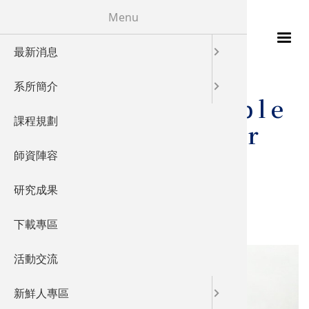
移至主內容
Menu
最新消息
115年
發展特色
校友成就
您在這裡
首頁
系所簡介
發展願景
教學特色
Vibrating Sample
課程規劃
實驗室概
儀器設備
Magnetometer
(VSM)
師資陣容
產業鏈結
研究成果
國際交流
下載專區
活動交流
新鮮人專區