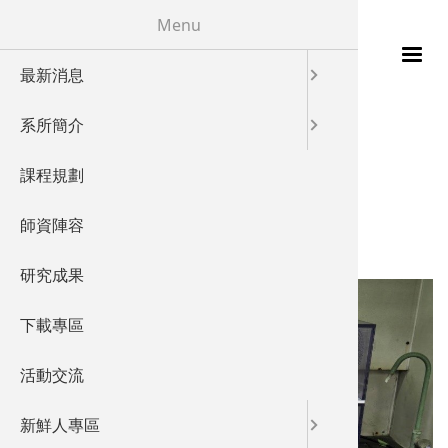
移至主內容
Menu
最新消息
115年
發展特色
校友成就
您在這裡
首頁
系所簡介
發展願景
教學特色
Spin coater
課程規劃
實驗室概
儀器設備
師資陣容
產業鏈結
研究成果
國際交流
下載專區
活動交流
新鮮人專區