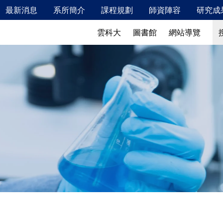
最新消息
系所簡介
課程規劃
師資陣容
研究成
新鮮人專區
最新消息
系所簡介
搜
搜
雲科大
圖書館
網站導覽
115年2月校內安全衛生教育訓練相關資訊
發展特色
校友成就
發展願景、教育目標及學生核心能力
教學特色
實驗室概況
儀器設備
產業鏈結
國際交流