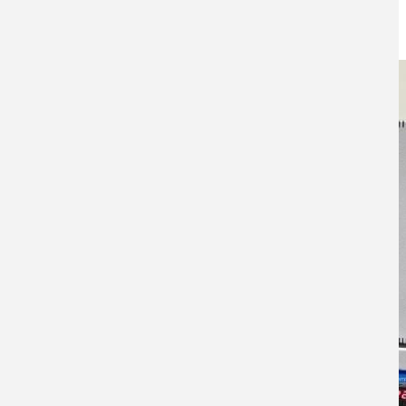
jytseng@yuntech.edu.tw
儀器設備