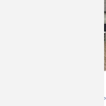
負責人
Yuan-Tsung Chen Professor
(05) 534-2601 ext. 3667
ytchen@yuntech.edu.tw
Jiun-Yi Tseng Assistant Professo
(05) 534-2601 ext. 3655