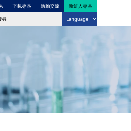
果
下載專區
活動交流
新鮮人專區
尋
語言選擇
尋表單