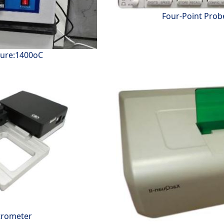
Four-Point Prob
ture:1400oC
trometer