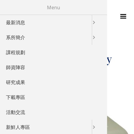
移至主內容
Menu
最新消息
115年
發展特色
校友成就
您在這裡
首頁
系所簡介
發展願景
教學特色
AC Magnetic
課程規劃
實驗室概
儀器設備
Susceptibility
師資陣容
產業鏈結
研究成果
國際交流
下載專區
活動交流
新鮮人專區