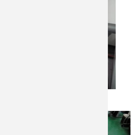
均質機 (T25 digital ULTRA-TURRAX)
IKA