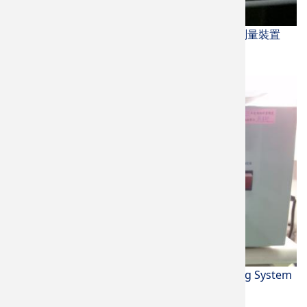
紫外光可見光光譜分析儀 (V-630)+絕對反射測量裝置
JΛSCO
電池脈衝測試分析儀 (BTS-3030) Battery Testing System
Jiehan/捷翰