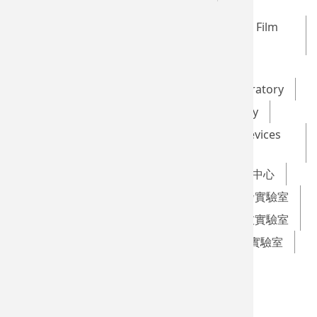
Taiwan SPIN Research Center
Optical Data Storage and Magnetic Thin Film
Laboratory
Brain Stimulation Laboratory
Advanced Multifunctional Thin Film Laboratory
Green Energy Technology Laboratory
Novel Low-dimensional Materials and Devices
Laboratory
GHMS Laboratory
台灣自旋科技研究中心
光資訊儲存與磁性薄膜實驗室
腦功能激發實驗室
先進多功能薄膜材料實驗室
綠色能源科技實驗室
新穎低維度材料與元件實驗室
教師專題實驗室
保存科技共同實驗室(文資系所屬)
綠色能源科技實驗室