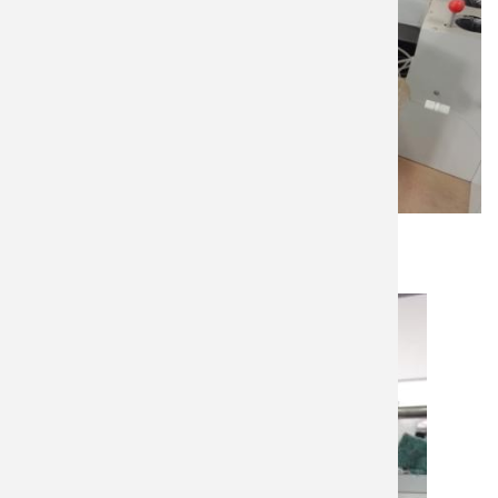
高溫爐（MLFFLE FURNACE）
YSC