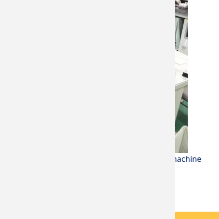
日光模擬光源機 (SS-5050) Solar Simulator machine
Jiehan