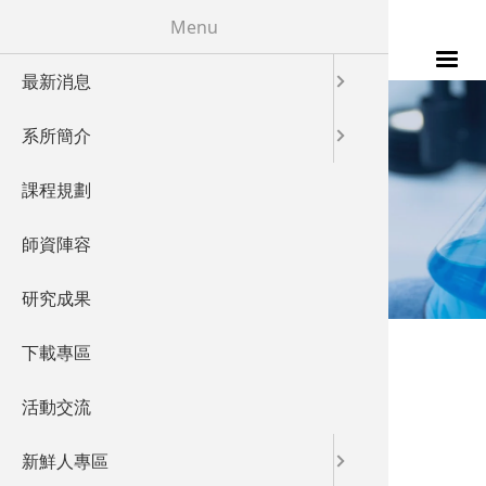
移至主內容
Menu
最新消息
115年
發展特色
校友成就
系所簡介
發展願景
教學特色
LABORATORY
課程規劃
實驗室概
儀器設備
實驗室概況
師資陣容
產業鏈結
研究成果
國際交流
您在這裡
首頁
»
Labtorary
下載專區
Labtorary
活動交流
新鮮人專區