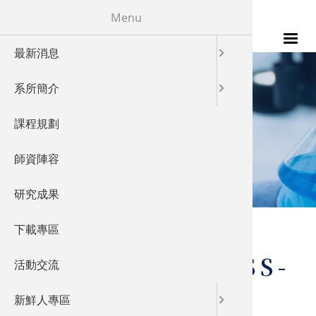
移至主內容
Menu
最新消息
115年
發展特色
校友成就
系所簡介
發展願景
教學特色
LABORATORY
課程規劃
實驗室概
儀器設備
實驗室概況
師資陣容
產業鏈結
研究成果
國際交流
您在這裡
首頁
下載專區
日光模擬光源機 (SS-
活動交流
5050) Solar
新鮮人專區