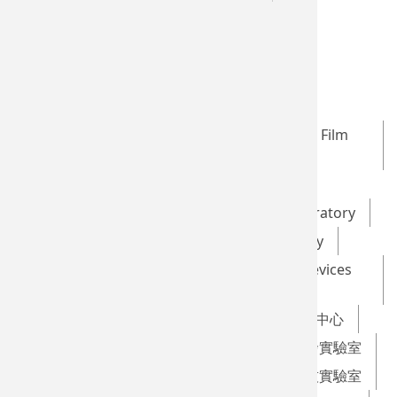
Simulator
machine
Taiwan SPIN Research Center
Optical Data Storage and Magnetic Thin Film
Laboratory
Brain Stimulation Laboratory
Advanced Multifunctional Thin Film Laboratory
Green Energy Technology Laboratory
Novel Low-dimensional Materials and Devices
Laboratory
GHMS Laboratory
台灣自旋科技研究中心
光資訊儲存與磁性薄膜實驗室
腦功能激發實驗室
先進多功能薄膜材料實驗室
綠色能源科技實驗室