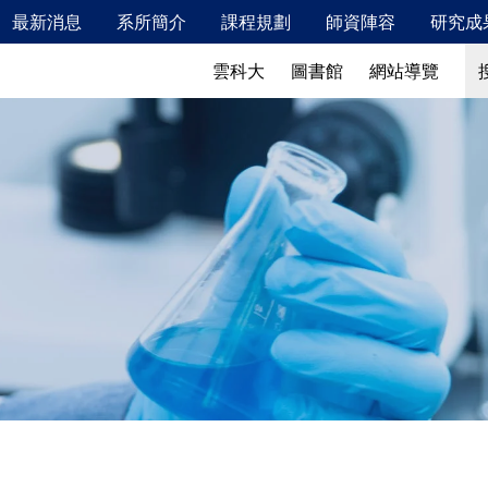
最新消息
系所簡介
課程規劃
師資陣容
研究成
新鮮人專區
最新消息
系所簡介
搜
搜
雲科大
圖書館
網站導覽
115年2月校內安全衛生教育訓練相關資訊
發展特色
校友成就
發展願景、教育目標及學生核心能力
教學特色
實驗室概況
儀器設備
產業鏈結
國際交流