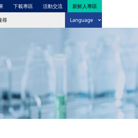
果
下載專區
活動交流
新鮮人專區
尋
語言選擇
尋表單