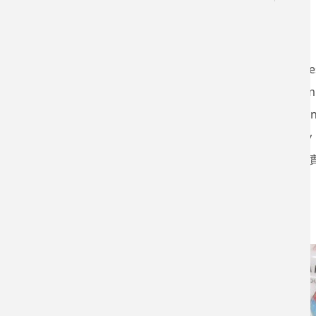
Taiwan SPIN Re
Brain Stim
Green Energy Techn
GHMS Laboratory
先進多功能薄膜材料