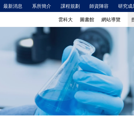
最新消息
系所簡介
課程規劃
師資陣容
研究成
新鮮人專區
最新消息
系所簡介
搜
搜
雲科大
圖書館
網站導覽
115年2月校內安全衛生教育訓練相關資訊
發展特色
校友成就
發展願景、教育目標及學生核心能力
教學特色
實驗室概況
儀器設備
產業鏈結
國際交流