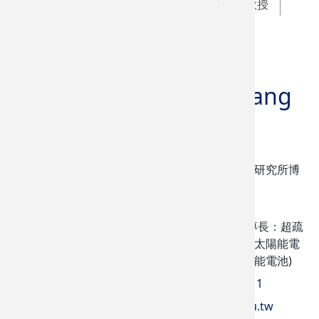
特聘教授
名譽教授
教授
副教授
助理教授
退休教師
王行達
Shing-Dar Wang
教授
學歷
國立清華大學材料科學工程研究所博
士
研究領域
鈣鈦礦太陽能電池。(學術專長：超疏
水性材料、抗反射膜、矽晶太陽能電
池表面織構化、鈣鈦礦太陽能電池)
(05) 534-2601 分機 3411
sdwang@yuntech.edu.tw