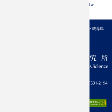
ytchen@yuntech.edu.tw
最新消息
系所簡介
課程規劃
師資陣容
研究成果
下載專區
活動交流
新鮮人專區
64002 雲林縣斗六市大學路 3 段 123 號
TEL: (05)534-2601 分機 3651、3652 | FAX: (05)531-2194
Email:
ghm@yuntech.edu.tw
s
facebook
雲科大首頁