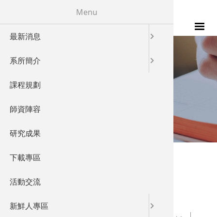
移至主內容
Menu
最新消息
115年
發展特色
校友成就
系所簡介
發展願景
教學特色
FACULTY
課程規劃
實驗室概
儀器設備
師資陣容
師資陣容
產業鏈結
研究成果
國際交流
您在這裡
首頁
»
師資陣容
下載專區
師資陣容
活動交流
新鮮人專區