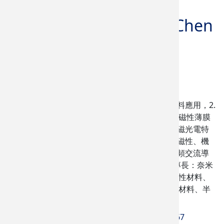
陳元宗
Yuan-Tsung Chen
教授
兼所長
學歷
國立清華大學材料博士
研究領域
1.半導體薄膜製程與磁性材料應用，2.
過渡金屬與稀土元素摻雜對磁性薄膜
的調控，3.磁性光電薄膜的磁光電特
性優化，4.晶粒尺寸對薄膜磁性、機
械與附著特性的影響，5.低頻交流導
電與光學特性分析。(學術專長：奈米
及金屬材料微結構分析、磁性材料、
磁記錄媒體、磁阻及磁伸縮材料、半
導體製程)
(05) 534-2601 分機 3667