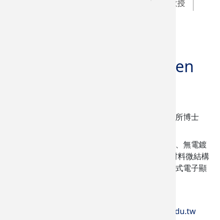
特聘教授
名譽教授
教授
副教授
助理教授
退休教師
陳文照
Wen-Jauh Chen
名譽教授
學歷
清華大學材料科學工程研究所博士
研究領域
薄膜技術、矽晶太陽能電池、無電鍍
及電鍍技術。(學術專長：材料微結構
分析、奈米材料科技、穿透式電子顯
微鏡)
(05) 534-2601 分機
Chenwjau@yuntech.edu.tw