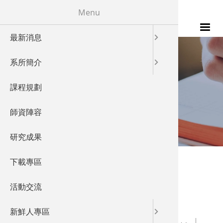
移至主內容
Menu
最新消息
115年
發展特色
校友成就
系所簡介
發展願景
教學特色
FACULTY
課程規劃
實驗室概
儀器設備
師資陣容
師資陣容
產業鏈結
研究成果
國際交流
您在這裡
首頁
»
師資陣容
下載專區
師資陣容
活動交流
新鮮人專區