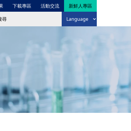
果
下載專區
活動交流
新鮮人專區
尋
語言選擇
尋表單