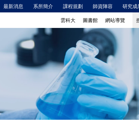
最新消息
系所簡介
課程規劃
師資陣容
研究成
新鮮人專區
最新消息
系所簡介
搜
搜
雲科大
圖書館
網站導覽
115年2月校內安全衛生教育訓練相關資訊
發展特色
校友成就
發展願景、教育目標及學生核心能力
教學特色
實驗室概況
儀器設備
產業鏈結
國際交流