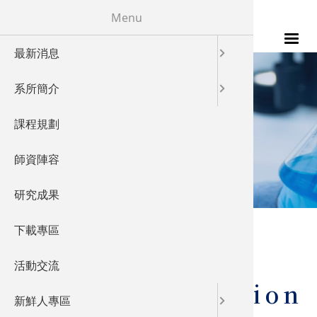
移至主內容
Menu
最新消息
115年
發展特色
校友成就
系所簡介
發展願景
教學特色
LABORATORY
課程規劃
實驗室概
儀器設備
實驗室概況
師資陣容
產業鏈結
研究成果
國際交流
您在這裡
首頁
下載專區
奈米壓痕系統
活動交流
（Nanoindentation
新鮮人專區